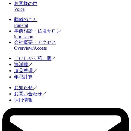
お客様の声
Voice
葬儀のこと
Funeral
事前相談・仏壇サロン
inori salon
会社概要・アクセス
Overview/Access
「ひしかり苑」葬
／
海洋葬
／
遺品整理
／
年忌計算
お知らせ
／
お問い合わせ
／
採用情報