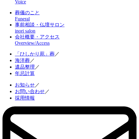
Voice
葬儀のこと
Funeral
事前相談・仏壇サロン
inori salon
会社概要・アクセス
Overview/Access
「ひしかり苑」葬
／
海洋葬
／
遺品整理
／
年忌計算
お知らせ
／
お問い合わせ
／
採用情報