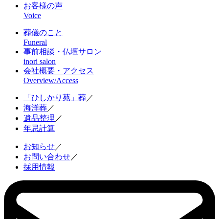
お客様の声
Voice
葬儀のこと
Funeral
事前相談・仏壇サロン
inori salon
会社概要・アクセス
Overview/Access
「ひしかり苑」葬
／
海洋葬
／
遺品整理
／
年忌計算
お知らせ
／
お問い合わせ
／
採用情報