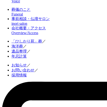
Voice
葬儀のこと
Funeral
事前相談・仏壇サロン
inori salon
会社概要・アクセス
Overview/Access
「ひしかり苑」葬
／
海洋葬
／
遺品整理
／
年忌計算
お知らせ
／
お問い合わせ
／
採用情報