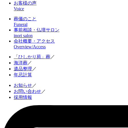
お客様の声
Voice
葬儀のこと
Funeral
事前相談・仏壇サロン
inori salon
会社概要・アクセス
Overview/Access
「ひしかり苑」葬
／
海洋葬
／
遺品整理
／
年忌計算
お知らせ
／
お問い合わせ
／
採用情報