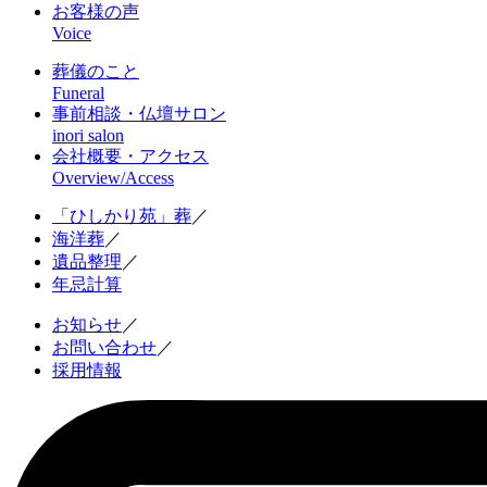
お客様の声
Voice
葬儀のこと
Funeral
事前相談・仏壇サロン
inori salon
会社概要・アクセス
Overview/Access
「ひしかり苑」葬
／
海洋葬
／
遺品整理
／
年忌計算
お知らせ
／
お問い合わせ
／
採用情報