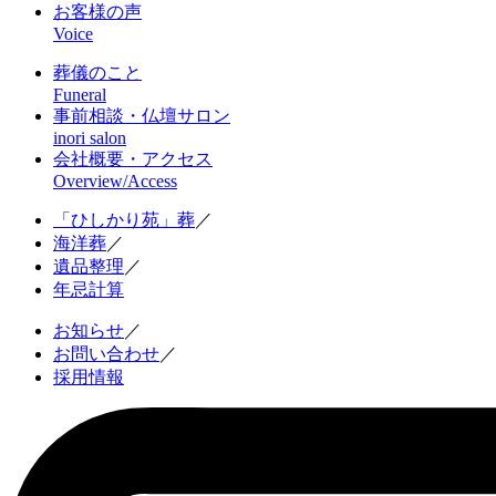
お客様の声
Voice
葬儀のこと
Funeral
事前相談・仏壇サロン
inori salon
会社概要・アクセス
Overview/Access
「ひしかり苑」葬
／
海洋葬
／
遺品整理
／
年忌計算
お知らせ
／
お問い合わせ
／
採用情報